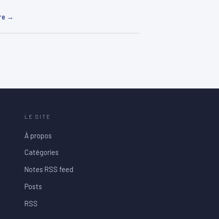
re →
LE SITE
À propos
Catégories
Notes RSS feed
Posts
RSS