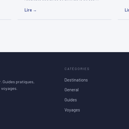
Lire →
Li
CATÉGORIES
Destinations
. Guides pratiques,
s voyages.
General
Guides
Voyages