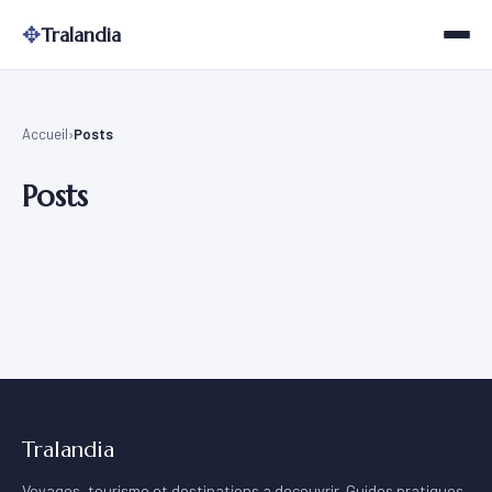
✥
Tralandia
Accueil
Posts
Posts
Tralandia
Voyages, tourisme et destinations a decouvrir. Guides pratiques,