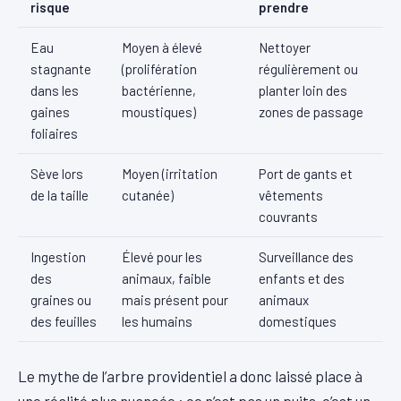
risque
prendre
Eau
Moyen à élevé
Nettoyer
stagnante
(prolifération
régulièrement ou
dans les
bactérienne,
planter loin des
gaines
moustiques)
zones de passage
foliaires
Sève lors
Moyen (irritation
Port de gants et
de la taille
cutanée)
vêtements
couvrants
Ingestion
Élevé pour les
Surveillance des
des
animaux, faible
enfants et des
graines ou
mais présent pour
animaux
des feuilles
les humains
domestiques
Le mythe de l’arbre providentiel a donc laissé place à
une réalité plus nuancée : ce n’est pas un puits, c’est un