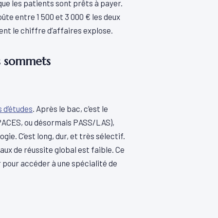
ue les patients sont prêts à payer.
ûte entre 1 500 et 3 000 € les deux
ent le chiffre d’affaires explose.
es sommets
s d’études
. Après le bac, c’est le
PACES, ou désormais PASS/LAS),
ie. C’est long, dur, et très sélectif.
aux de réussite global est faible. Ce
er pour accéder à une spécialité de