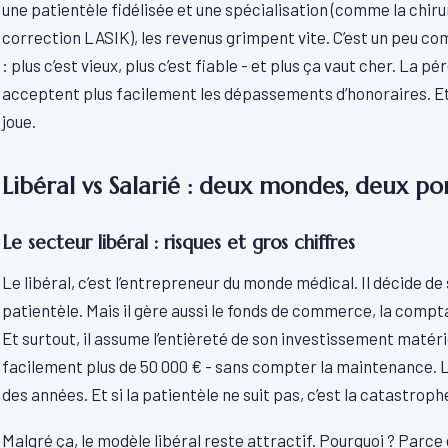
une patientèle fidélisée et une spécialisation (comme la chiru
correction LASIK), les revenus grimpent vite. C’est un peu co
: plus c’est vieux, plus c’est fiable - et plus ça vaut cher. La p
acceptent plus facilement les dépassements d’honoraires. Et d
joue.
Libéral vs Salarié : deux mondes, deux por
Le secteur libéral : risques et gros chiffres
Le libéral, c’est l’entrepreneur du monde médical. Il décide de 
patientèle. Mais il gère aussi le fonds de commerce, la compt
Et surtout, il assume l’entièreté de son investissement maté
facilement plus de 50 000 € - sans compter la maintenance. 
des années. Et si la patientèle ne suit pas, c’est la catastroph
Malgré ça, le modèle libéral reste attractif. Pourquoi ? Parce