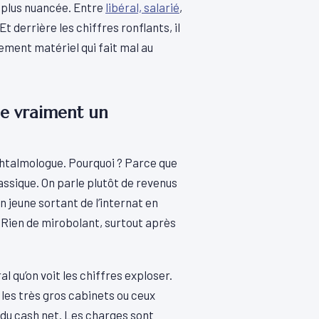
 plus nuancée. Entre
libéral, salarié
,
t derrière les chiffres ronflants, il
ement matériel qui fait mal au
gne vraiment un
ophtalmologue. Pourquoi ? Parce que
assique. On parle plutôt de revenus
n jeune sortant de l’internat en
 Rien de mirobolant, surtout après
l qu’on voit les chiffres exploser.
r les très gros cabinets ou ceux
 du cash net. Les charges sont