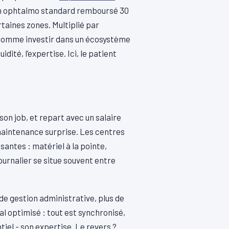
ilan ophtalmo standard remboursé 30
rtaines zones. Multiplié par
eu comme investir dans un écosystème
idité, l’expertise. Ici, le patient
it son job, et repart avec un salaire
 maintenance surprise. Les centres
antes : matériel à la pointe,
ournalier se situe souvent entre
de gestion administrative, plus de
al optimisé : tout est synchronisé,
tiel - son expertise. Le revers ?