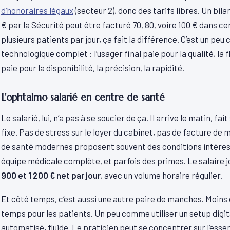
d’honoraires légaux
(secteur 2), donc des tarifs libres. Un b
€ par la Sécurité peut être facturé 70, 80, voire 100 € dans ce
plusieurs patients par jour, ça fait la différence. C’est un p
technologique complet : l’usager final paie pour la qualité, la flu
paie pour la disponibilité, la précision, la rapidité.
L'ophtalmo salarié en centre de santé
Le salarié, lui, n’a pas à se soucier de ça. Il arrive le matin, fa
fixe. Pas de stress sur le loyer du cabinet, pas de facture de
de santé modernes proposent souvent des conditions intéress
équipe médicale complète, et parfois des primes. Le salaire j
900 et 1 200 € net par jour
, avec un volume horaire régulier.
Et côté temps, c’est aussi une autre paire de manches. Moins 
temps pour les patients. Un peu comme utiliser un setup digit
automatisé, fluide. Le praticien peut se concentrer sur l’essen