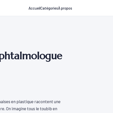
Accueil
Catégories
À propos
 ophtalmologue
 chaises en plastique racontent une
e. On imagine tous le toubib en