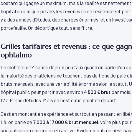
costard qui gagne un maximum, mais la réalité est nettement
hôpital ou clinique privée, les revenus ne se ressemblent pas. E
y a des années d’études, des charges énormes, et un investiss
portefeuille. On décortique tout, sans filtre.
Grilles tarifaires et revenus : ce que ga
ophtalmo
Le mot "salaire" sonne déjà un peu faux quand on parle d’un 
la majorité des praticiens ne touchent pas de fiche de paie cl
bruts mensuels, avec une variabilité énorme selon le statut. U
hôpital public peut partir avec environ
4 500 € brut
par mois.
12 à 14 ans d’études. Mais ce n’est qu’un point de départ.
C’est en montant en expérience et surtout en passant en libéra
Là, on parle de
7 000 à 17 000 € brut mensuel
, voire plus pou
spécialisés en chirurgie réfractive. Évidemment, ce n’est pas